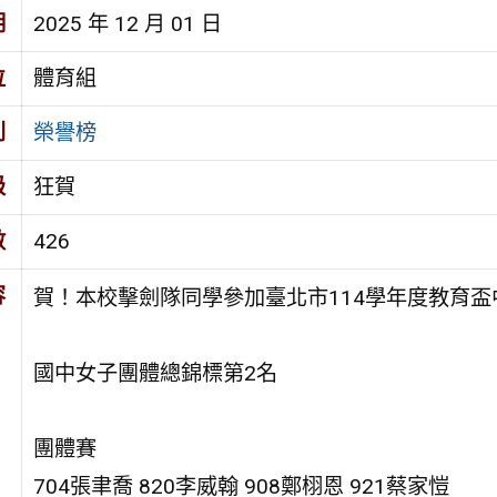
期
2025 年 12 月 01 日
位
體育組
別
榮譽榜
級
狂賀
數
426
容
賀！本校擊劍隊同學參加臺北市114學年度教育
國中女子團體總錦標第2名
團體賽
704張聿喬 820李威翰 908鄭栩恩 921蔡家愷