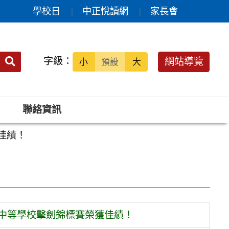
學校日
中正悅讀網
家長會
送出
字級：
網站導覽
小
預設
大
搜
尋：
聯絡資訊
佳績！
盃中等學校擊劍錦標賽榮獲佳績！