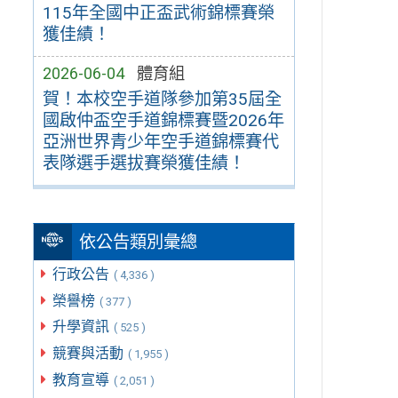
115年全國中正盃武術錦標賽榮
獲佳績！
2026-06-04
體育組
賀！本校空手道隊參加第35屆全
國啟仲盃空手道錦標賽暨2026年
亞洲世界青少年空手道錦標賽代
表隊選手選拔賽榮獲佳績！
依公告類別彙總
行政公告
( 4,336 )
榮譽榜
( 377 )
升學資訊
( 525 )
競賽與活動
( 1,955 )
教育宣導
( 2,051 )