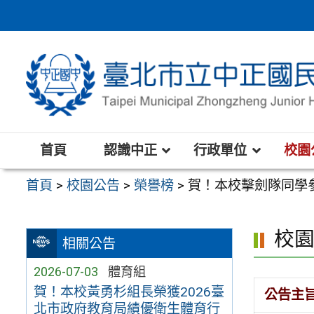
跳
至
主
要
內
容
區
首頁
認識中正
行政單位
校園
首頁
>
校園公告
>
榮譽榜
>
賀！本校擊劍隊同學
校
相關公告
2026-07-03
體育組
賀！本校黃勇杉組長榮獲2026臺
公告主
北市政府教育局績優衛生體育行