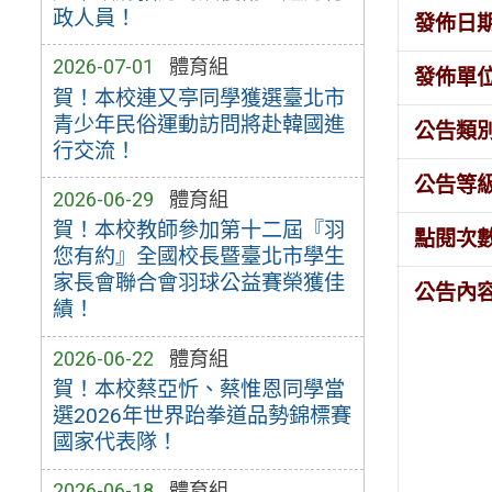
政人員！
發佈日
2026-07-01
體育組
發佈單
賀！本校連又亭同學獲選臺北市
青少年民俗運動訪問將赴韓國進
公告類
行交流！
公告等
2026-06-29
體育組
賀！本校教師參加第十二屆『羽
點閱次
您有約』全國校長暨臺北市學生
家長會聯合會羽球公益賽榮獲佳
公告內
績！
2026-06-22
體育組
賀！本校蔡亞忻、蔡惟恩同學當
選2026年世界跆拳道品勢錦標賽
國家代表隊！
2026-06-18
體育組