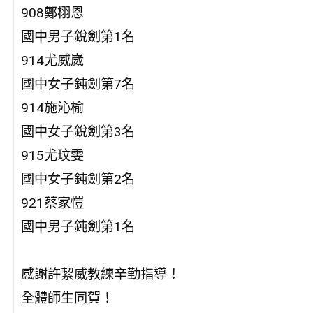
908鄭栩恩
國中男子銳劍第1名
914尤威崴
國中女子鈍劍第7名
914施沁榆
國中女子銳劍第3名
915尤玟雯
國中女子鈍劍第2名
921蔡家愷
國中男子鈍劍第1名
感謝許絜威教練辛勤指導！
全體師生同賀！