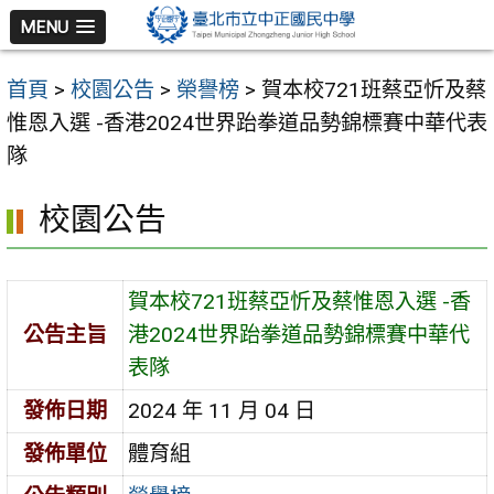
跳
MENU
至
主
首頁
>
校園公告
>
榮譽榜
>
賀本校721班蔡亞忻及蔡
要
惟恩入選 -香港2024世界跆拳道品勢錦標賽中華代表
內
隊
容
區
校園公告
賀本校721班蔡亞忻及蔡惟恩入選 -香
公告主旨
港2024世界跆拳道品勢錦標賽中華代
表隊
發佈日期
2024 年 11 月 04 日
發佈單位
體育組