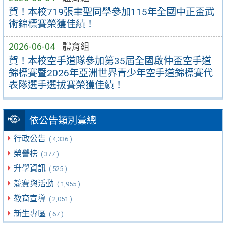
賀！本校719張聿聖同學參加115年全國中正盃武
術錦標賽榮獲佳績！
2026-06-04
體育組
賀！本校空手道隊參加第35屆全國啟仲盃空手道
錦標賽暨2026年亞洲世界青少年空手道錦標賽代
表隊選手選拔賽榮獲佳績！
依公告類別彙總
行政公告
( 4,336 )
榮譽榜
( 377 )
升學資訊
( 525 )
競賽與活動
( 1,955 )
教育宣導
( 2,051 )
新生專區
( 67 )