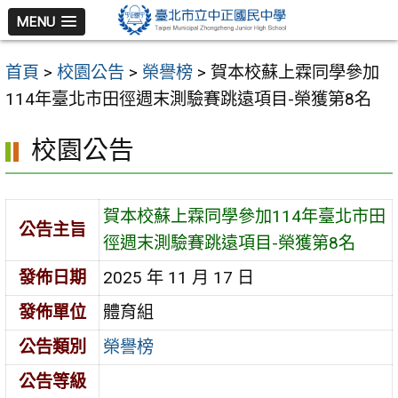
跳
MENU
至
主
首頁
>
校園公告
>
榮譽榜
>
賀本校蘇上霖同學參加
要
114年臺北市田徑週末測驗賽跳遠項目-榮獲第8名
內
容
校園公告
區
賀本校蘇上霖同學參加114年臺北市田
公告主旨
徑週末測驗賽跳遠項目-榮獲第8名
發佈日期
2025 年 11 月 17 日
發佈單位
體育組
公告類別
榮譽榜
公告等級