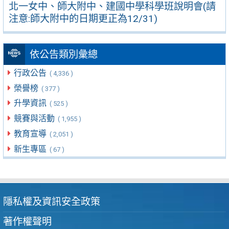
北一女中、師大附中、建國中學科學班說明會(請
注意:師大附中的日期更正為12/31)
依公告類別彙總
行政公告
( 4,336 )
榮譽榜
( 377 )
升學資訊
( 525 )
競賽與活動
( 1,955 )
教育宣導
( 2,051 )
新生專區
( 67 )
隱私權及資訊安全政策
著作權聲明