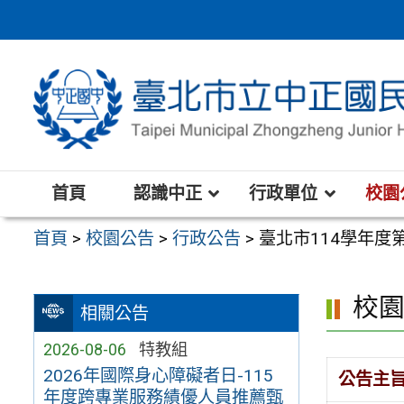
跳
至
主
要
內
容
區
首頁
認識中正
行政單位
校園
首頁
>
校園公告
>
行政公告
>
臺北市114學年度
校
相關公告
2026-08-06
特教組
2026年國際身心障礙者日-115
公告主
年度跨專業服務績優人員推薦甄