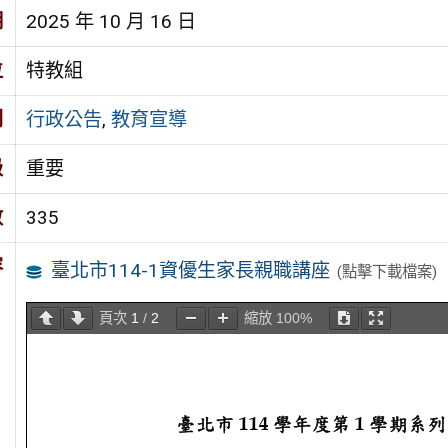
期
2025 年 10 月 16 日
位
特教組
別
行政公告
,
教育宣導
級
重要
數
335
容
臺北市114-1資優生家長親職講座
(點擊下載檔案)
頁次
1
/
2
縮放
100%