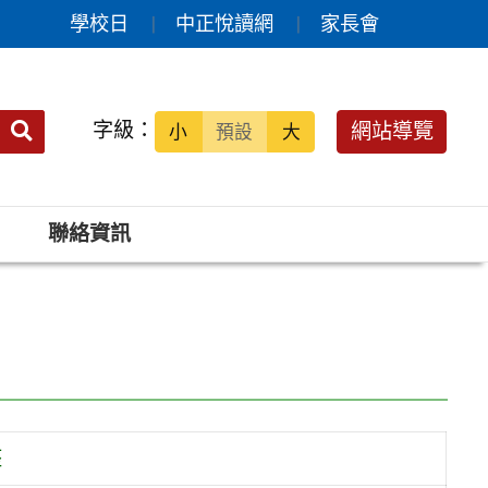
學校日
中正悅讀網
家長會
送出
字級：
網站導覽
小
預設
大
搜
尋：
聯絡資訊
座