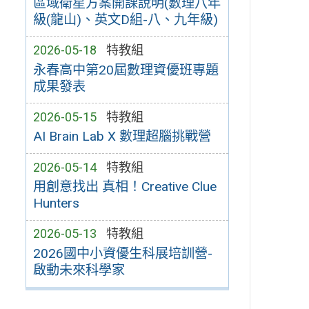
區域衛星方案開課說明(數理八年
級(龍山)、英文D組-八、九年級)
2026-05-18
特教組
永春高中第20屆數理資優班專題
成果發表
2026-05-15
特教組
AI Brain Lab X 數理超腦挑戰營
2026-05-14
特教組
用創意找出 真相！Creative Clue
Hunters
2026-05-13
特教組
2026國中小資優生科展培訓營-
啟動未來科學家