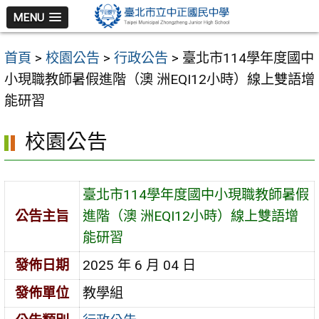
跳
MENU
至
主
首頁
>
校園公告
>
行政公告
>
臺北市114學年度國中
要
小現職教師暑假進階（澳 洲EQI12小時）線上雙語增
內
能研習
容
區
校園公告
臺北市114學年度國中小現職教師暑假
公告主旨
進階（澳 洲EQI12小時）線上雙語增
能研習
發佈日期
2025 年 6 月 04 日
發佈單位
教學組