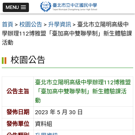
跳
MENU
至
主
首頁
>
校園公告
>
升學資訊
>
臺北市立陽明高級中
要
學辦理112博雅盟「臺加高中雙聯學制」新生體驗課
內
活動
容
區
校園公告
臺北市立陽明高級中學辦理112博雅盟
公告主旨
「臺加高中雙聯學制」新生體驗課活
動
發佈日期
2023 年 5 月 30 日
發佈單位
資料組