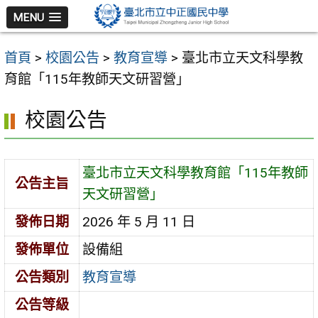
跳
MENU
至
主
首頁
>
校園公告
>
教育宣導
>
臺北市立天文科學教
要
育館「115年教師天文研習營」
內
容
校園公告
區
臺北市立天文科學教育館「115年教師
公告主旨
天文研習營」
發佈日期
2026 年 5 月 11 日
發佈單位
設備組
公告類別
教育宣導
公告等級