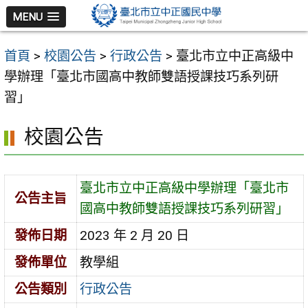
跳
MENU
至
主
首頁
>
校園公告
>
行政公告
>
臺北市立中正高級中
要
學辦理「臺北市國高中教師雙語授課技巧系列研
內
習」
容
區
校園公告
臺北市立中正高級中學辦理「臺北市
公告主旨
國高中教師雙語授課技巧系列研習」
發佈日期
2023 年 2 月 20 日
發佈單位
教學組
公告類別
行政公告