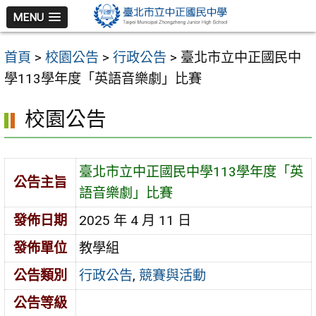
跳
MENU
至
主
首頁
>
校園公告
>
行政公告
>
臺北市立中正國民中
要
學113學年度「英語音樂劇」比賽
內
容
校園公告
區
臺北市立中正國民中學113學年度「英
公告主旨
語音樂劇」比賽
發佈日期
2025 年 4 月 11 日
發佈單位
教學組
公告類別
行政公告
,
競賽與活動
公告等級