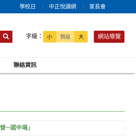
學校日
中正悅讀網
家長會
送出
字級：
網站導覽
小
預設
大
搜
尋：
聯絡資訊
訓營—國中場」