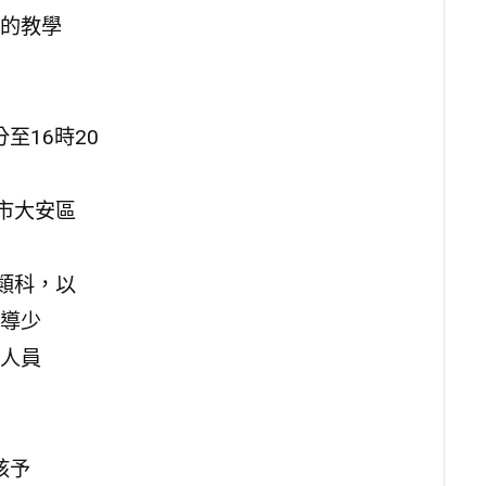
的教學
分至16時20
市大安區
類科，以
導少
人員
，核予