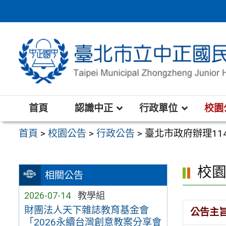
跳
至
主
要
內
容
區
首頁
認識中正
行政單位
校園
首頁
>
校園公告
>
行政公告
>
臺北市政府辦理11
校
相關公告
2026-07-14
教學組
財團法人天下雜誌教育基金會
公告主
「2026永續台灣創意教案分享會