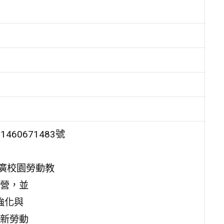
60671483號
廣校園勞動教
營，並
強化與
最新勞動