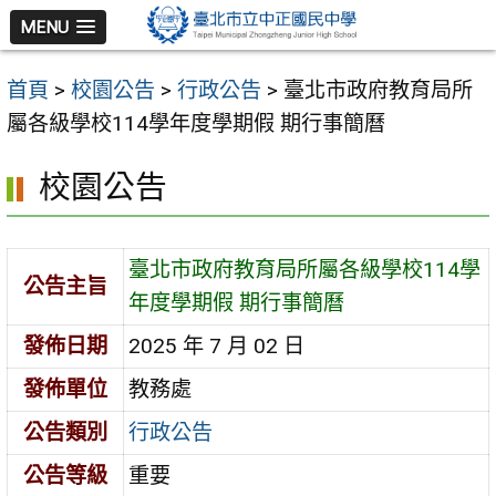
跳
MENU
至
主
首頁
>
校園公告
>
行政公告
>
臺北市政府教育局所
要
屬各級學校114學年度學期假 期行事簡曆
內
容
校園公告
區
臺北市政府教育局所屬各級學校114學
公告主旨
年度學期假 期行事簡曆
發佈日期
2025 年 7 月 02 日
發佈單位
教務處
公告類別
行政公告
公告等級
重要