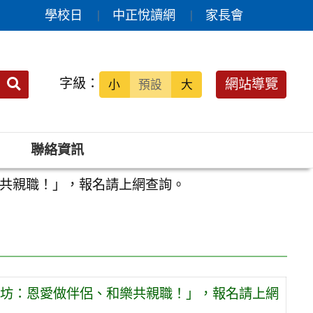
學校日
中正悅讀網
家長會
送出
字級：
網站導覽
小
預設
大
搜
尋：
聯絡資訊
共親職！」，報名請上網查詢。
坊：恩愛做伴侶、和樂共親職！」，報名請上網