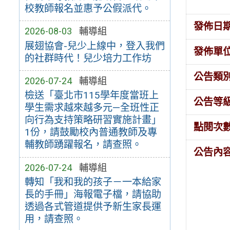
校教師報名並惠予公假派代。
發佈日
2026-08-03
輔導組
展翅協會-兒少上線中，登入我們
發佈單
的社群時代！兒少培力工作坊
公告類
2026-07-24
輔導組
檢送「臺北市115學年度當班上
公告等
學生需求越來越多元—全班性正
向行為支持策略研習實施計畫」
點閱次
1份，請鼓勵校內普通教師及專
輔教師踴躍報名，請查照。
公告內
2026-07-24
輔導組
轉知「我和我的孩子－一本給家
長的手冊」海報電子檔，請協助
透過各式管道提供予新生家長運
用，請查照。