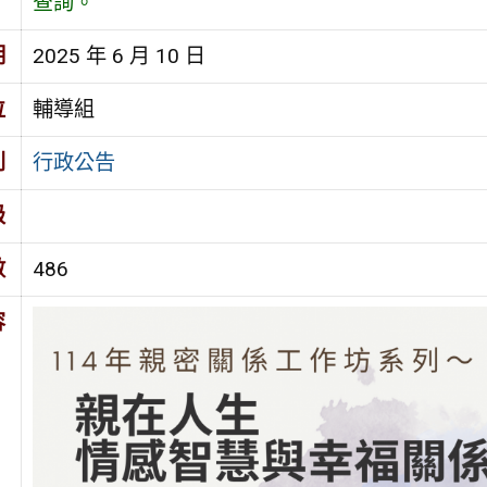
查詢。
期
2025 年 6 月 10 日
位
輔導組
別
行政公告
級
數
486
容