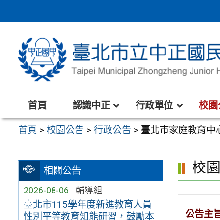
跳
至
主
要
內
容
區
首頁
認識中正
行政單位
校園
首頁
>
校園公告
>
行政公告
>
臺北市家庭教育中
校
相關公告
2026-08-06
輔導組
臺北市115學年度新進教育人員
公告主
性別平等教育知能研習，鼓勵本