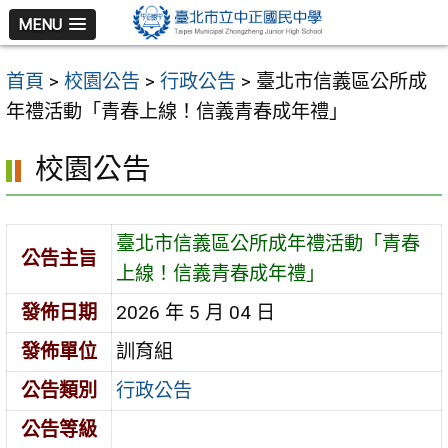
跳
MENU
至
主
首頁
>
校園公告
>
行政公告
>
臺北市信義區公所成
要
年禮活動「青春上線！信義青春成年禮」
內
容
校園公告
區
臺北市信義區公所成年禮活動「青春
公告主旨
上線！信義青春成年禮」
發佈日期
2026 年 5 月 04 日
發佈單位
訓育組
公告類別
行政公告
公告等級