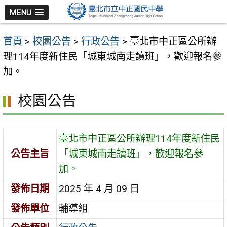
跳
MENU
至
主
首頁
>
校園公告
>
行政公告
>
臺北市中正區公所辦
要
理114年度新住民「城東城南走讀班」，歡迎報名參
內
加。
容
區
校園公告
臺北市中正區公所辦理114年度新住民
公告主旨
「城東城南走讀班」，歡迎報名參
加。
發佈日期
2025 年 4 月 09 日
發佈單位
輔導組