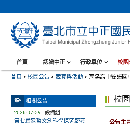
跳
至
主
要
內
容
區
首頁
認識中正
行政單位
校園
首頁
>
校園公告
>
競賽與活動
>
育達高中雙語國
校
相關公告
2026-07-29
設備組
第七屆遠哲文創科學探究競賽
公告主