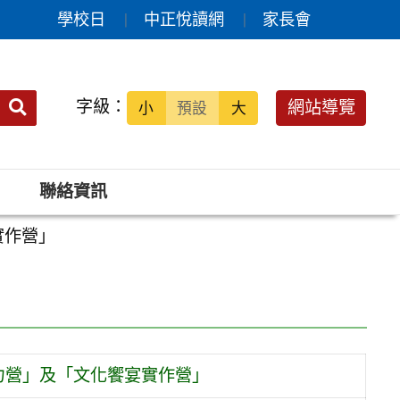
學校日
中正悅讀網
家長會
送出
字級：
網站導覽
小
預設
大
搜
尋：
聯絡資訊
實作營」
力營」及「文化饗宴實作營」