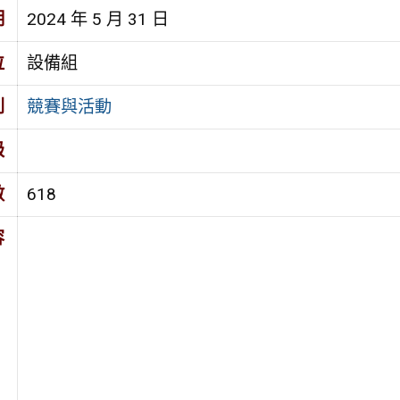
期
2024 年 5 月 31 日
位
設備組
別
競賽與活動
級
數
618
容