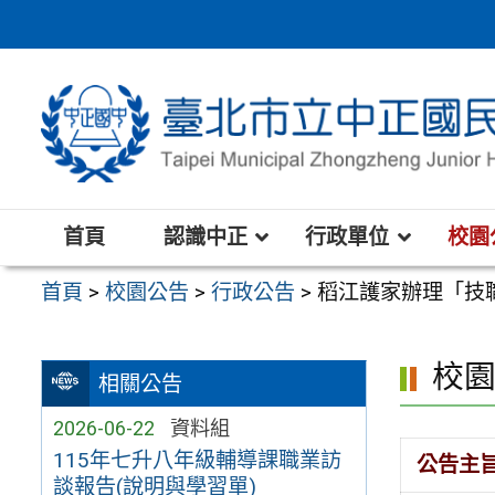
跳
至
主
要
內
容
區
首頁
認識中正
行政單位
校園
首頁
>
校園公告
>
行政公告
>
稻江護家辦理「技
校
相關公告
2026-06-22
資料組
115年七升八年級輔導課職業訪
公告主
談報告(說明與學習單)