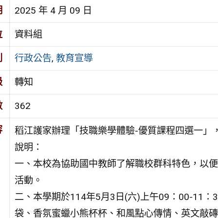
期
2025 年 4 月 09 日
位
資料組
別
行政公告
,
教育宣導
級
轉知
數
362
容
稻江護家辦理「技職樂學體驗-優質課程四選一」
說明：
一、本校為協助國中教師了解職校群科特色，以便
活動。
二、本學期於114年5月3日(六)上午09：00-1
袋、香氛蜜蠟小熊杯杯、和風點心傳情、英文敲磚