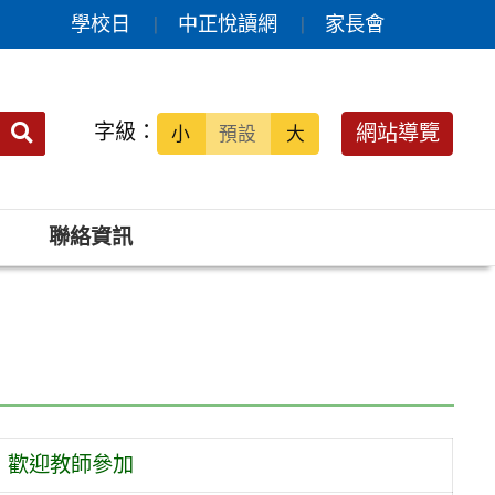
學校日
中正悅讀網
家長會
送出
字級：
網站導覽
小
預設
大
搜
尋：
聯絡資訊
，歡迎教師參加