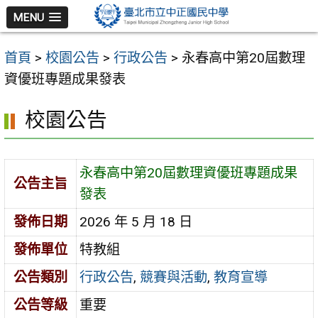
跳
MENU
至
主
首頁
>
校園公告
>
行政公告
>
永春高中第20屆數理
要
資優班專題成果發表
內
容
校園公告
區
永春高中第20屆數理資優班專題成果
公告主旨
發表
發佈日期
2026 年 5 月 18 日
發佈單位
特教組
公告類別
行政公告
,
競賽與活動
,
教育宣導
公告等級
重要