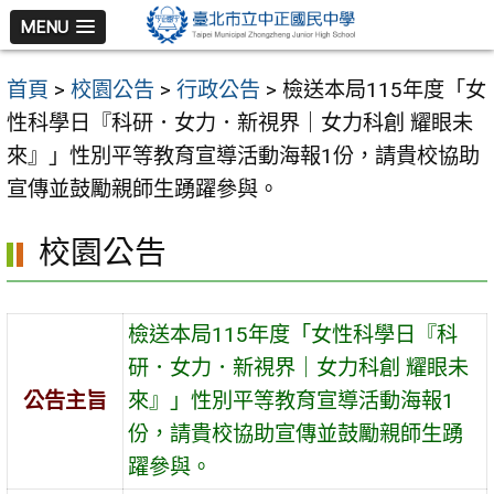
跳
MENU
至
主
首頁
>
校園公告
>
行政公告
>
檢送本局115年度「女
要
性科學日『科研．女力．新視界｜女力科創 耀眼未
內
來』」性別平等教育宣導活動海報1份，請貴校協助
容
宣傳並鼓勵親師生踴躍參與。
區
校園公告
檢送本局115年度「女性科學日『科
研．女力．新視界｜女力科創 耀眼未
公告主旨
來』」性別平等教育宣導活動海報1
份，請貴校協助宣傳並鼓勵親師生踴
躍參與。