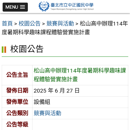
跳
MENU
至
主
首頁
>
校園公告
>
競賽與活動
>
松山高中辦理114年
要
度暑期科學趣味課程體驗營實施計畫
內
容
校園公告
區
松山高中辦理114年度暑期科學趣味課
公告主旨
程體驗營實施計畫
發佈日期
2025 年 6 月 27 日
發佈單位
設備組
公告類別
競賽與活動
公告等級