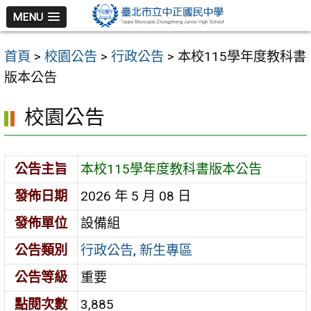
跳
MENU
至
主
首頁
>
校園公告
>
行政公告
>
本校115學年度教科書
要
版本公告
內
容
校園公告
區
公告主旨
本校115學年度教科書版本公告
發佈日期
2026 年 5 月 08 日
發佈單位
設備組
公告類別
行政公告
,
新生專區
公告等級
重要
點閱次數
3,885