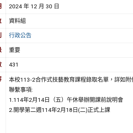
期
2024 年 12 月 30 日
位
資料組
別
行政公告
級
重要
數
431
容
本校113-2合作式技藝教育課程錄取名單，詳
如附
聯繫事項:
1.114年2月14日（五）午休
舉辦開課前說明會
2.開學第二週114年
2月18日(二)正式
上課