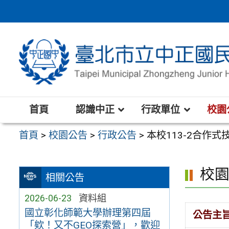
跳
至
主
要
內
容
區
首頁
認識中正
行政單位
校園
首頁
>
校園公告
>
行政公告
>
本校113-2合作
校
相關公告
2026-06-23
資料組
國立彰化師範大學辦理第四屆
公告主
「欸！又不GEO探索營」，歡迎