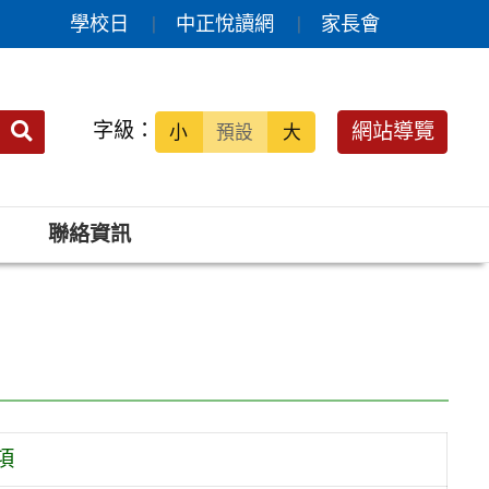
學校日
中正悅讀網
家長會
送出
字級：
網站導覽
小
預設
大
搜
尋：
聯絡資訊
項