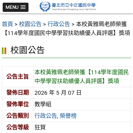
跳
MENU
至
主
首頁
>
校園公告
>
行政公告
>
本校黃雅珮老師榮獲
要
【114學年度國民中學學習扶助績優人員評選】獎項
內
容
校園公告
區
本校黃雅珮老師榮獲【114學年度國民
公告主旨
中學學習扶助績優人員評選】獎項
發佈日期
2026 年 5 月 07 日
發佈單位
教學組
公告類別
行政公告
,
榮譽榜
公告等級
狂賀