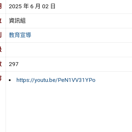
期
2025 年 6 月 02 日
位
資訊組
別
教育宣導
級
數
297
容
https://youtu.be/PeN1VV31YPo