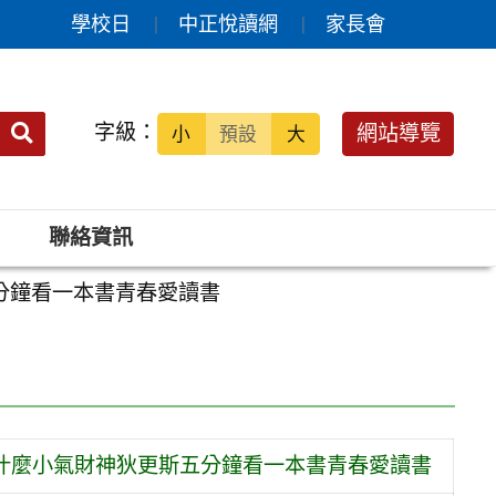
學校日
中正悅讀網
家長會
送出
字級：
網站導覽
小
預設
大
搜
尋：
聯絡資訊
五分鐘看一本書青春愛讀書
是什麼小氣財神狄更斯五分鐘看一本書青春愛讀書