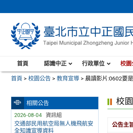
跳
至
主
要
內
容
區
首頁
認識中正
行政單位
校園
首頁
>
校園公告
>
教育宣導
>
晨讀影片:060
校
相關公告
2026-08-04
資訊組
交通部民用航空局無人機飛航安
公告主
全知識宣導資料