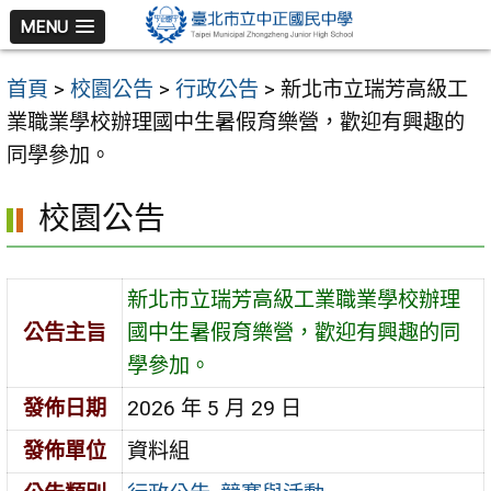
跳
MENU
至
主
首頁
>
校園公告
>
行政公告
>
新北市立瑞芳高級工
要
業職業學校辦理國中生暑假育樂營，歡迎有興趣的
內
同學參加。
容
區
校園公告
新北市立瑞芳高級工業職業學校辦理
公告主旨
國中生暑假育樂營，歡迎有興趣的同
學參加。
發佈日期
2026 年 5 月 29 日
發佈單位
資料組