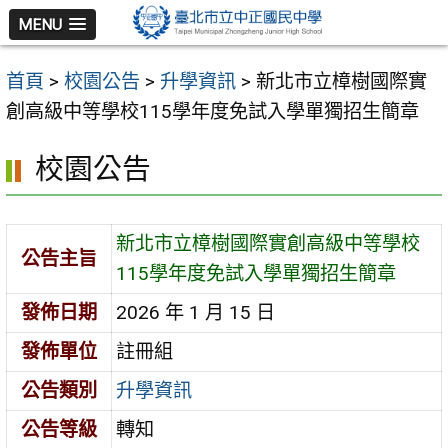
跳
MENU
至
主
首頁
>
校園公告
>
升學資訊
>
新北市立樟樹國際實
要
創高級中等學校115學年度免試入學單獨招生簡章
內
容
校園公告
區
新北市立樟樹國際實創高級中等學校
公告主旨
115學年度免試入學單獨招生簡章
發佈日期
2026 年 1 月 15 日
發佈單位
註冊組
公告類別
升學資訊
公告等級
轉知