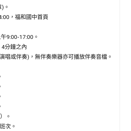
)。
4:00，福和國中首頁
:00-17:00。
、4分鐘之內
助演唱或伴奏)，無伴奏樂器亦可播放伴奏音檔。
。
。
。
。
名）。
三班次。