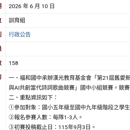
期
2026 年 6 月 10 日
位
訓育組
別
行政公告
級
數
158
容
一、福和國中承辦漢光教育基金會「第21屆舊愛新
與AI共創當代詩詞歌曲競賽」國中小組競賽。競
二、重點資訊如下：
①參加對象：國小五年級至國中九年級階段之學生(以
②報名參賽人數：每隊1-3人。
③初賽投稿截止日：115年9月3日。