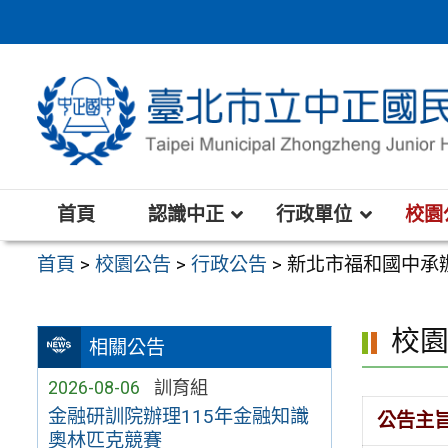
跳
至
主
要
內
容
區
首頁
認識中正
行政單位
校園
首頁
>
校園公告
>
行政公告
>
新北市福和國中承
校
相關公告
2026-08-06
訓育組
金融研訓院辦理115年金融知識
公告主
奧林匹克競賽