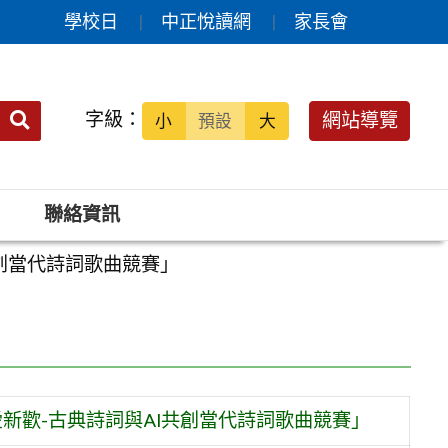
學校日
中正悅讀網
家長會
送出
字級：
網站導覽
小
預設
大
搜
尋：
聯絡資訊
共創當代詩詞歌曲競賽」
新歡-古典詩詞與AI共創當代詩詞歌曲競賽」