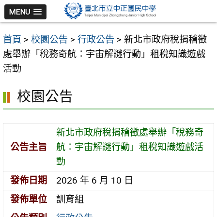
跳
MENU
至
主
首頁
>
校園公告
>
行政公告
>
新北市政府稅捐稽徵
要
處舉辦「稅務奇航：宇宙解謎行動」租稅知識遊戲
內
活動
容
區
校園公告
新北市政府稅捐稽徵處舉辦「稅務奇
公告主旨
航：宇宙解謎行動」租稅知識遊戲活
動
發佈日期
2026 年 6 月 10 日
發佈單位
訓育組