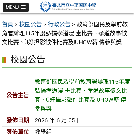
跳
MENU
至
主
首頁
>
校園公告
>
行政公告
>
教育部國民及學前教
要
育署辦理115年度弘揚孝道漫 畫比賽、孝道故事徵
內
文比賽、Ü好攝影徵件比賽及IUHOW薪 傳參與獎
容
區
校園公告
教育部國民及學前教育署辦理115年度
弘揚孝道漫 畫比賽、孝道故事徵文比
公告主旨
賽、Ü好攝影徵件比賽及IUHOW薪 傳
參與獎
發佈日期
2026 年 6 月 05 日
發佈單位
教學組