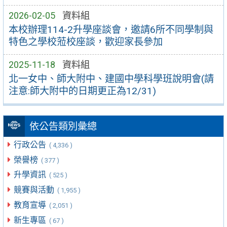
2026-02-05
資料組
本校辦理114-2升學座談會，邀請6所不同學制與
特色之學校蒞校座談，歡迎家長參加
2025-11-18
資料組
北一女中、師大附中、建國中學科學班說明會(請
注意:師大附中的日期更正為12/31)
依公告類別彙總
行政公告
( 4,336 )
榮譽榜
( 377 )
升學資訊
( 525 )
競賽與活動
( 1,955 )
教育宣導
( 2,051 )
新生專區
( 67 )