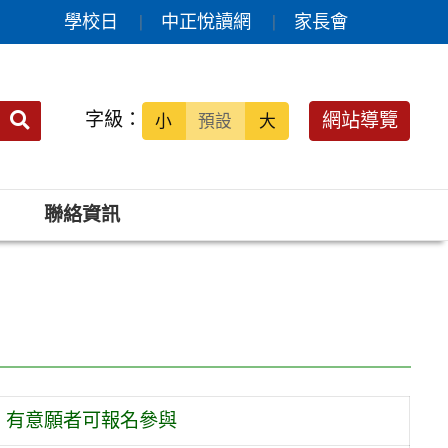
學校日
中正悅讀網
家長會
送出
字級：
網站導覽
小
預設
大
搜
尋：
聯絡資訊
，有意願者可報名參與