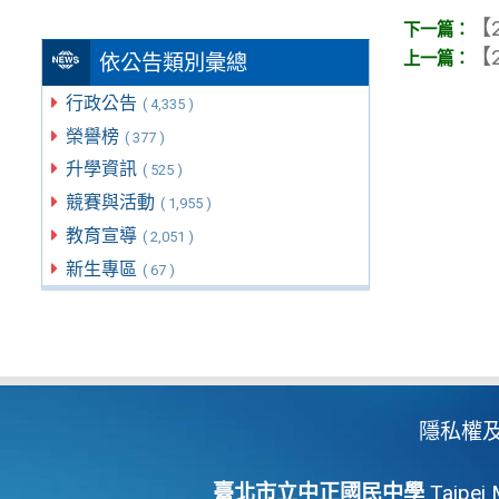
【2
【2
依公告類別彙總
行政公告
( 4,335 )
榮譽榜
( 377 )
升學資訊
( 525 )
競賽與活動
( 1,955 )
教育宣導
( 2,051 )
新生專區
( 67 )
隱私權
臺北市立中正國民中學
Taipei 