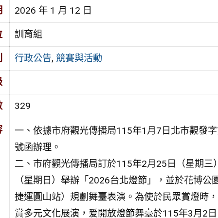
期
2026 年 1 月 12 日
位
訓育組
別
行政公告
,
競賽與活動
級
數
329
容
一、依據市府觀光傳播局115年1月7日北市觀發字第1
號函辦理。
二、市府觀光傳播局訂於115年2月25日（星期三）
（星期日）舉辦「2026台北燈節」，並於花博公
捷運圓山站）規劃舞臺表演。為使於民眾賞燈時，
賞多元文化展演，爰開放燈節舞臺於115年3月2