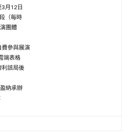
3月12日
時段（每時
演團體
自費參與展演
e雲端表格
報名，俾利該局後
盈納承辦
：