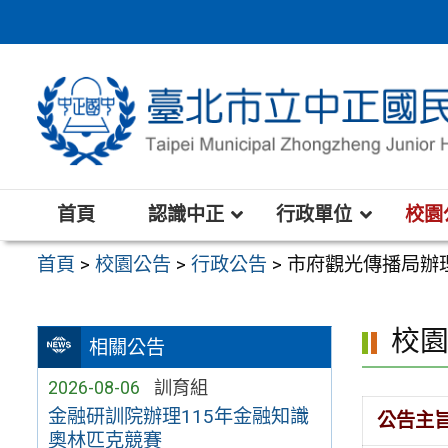
跳
至
主
要
內
容
區
首頁
認識中正
行政單位
校園
首頁
>
校園公告
>
行政公告
>
市府觀光傳播局辦
校
相關公告
2026-08-06
訓育組
金融研訓院辦理115年金融知識
公告主
奧林匹克競賽