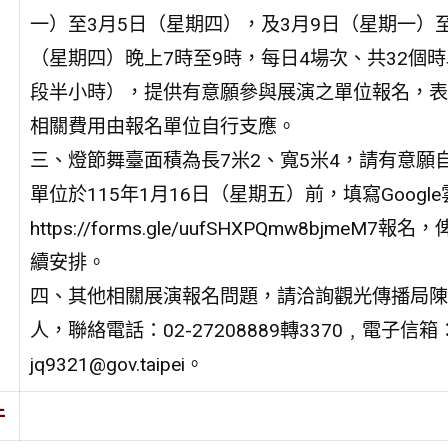
一）至3月5日（星期四），及3月9日（星期一）至
（星期四）晚上7時至9時，每日4場次、共32個
段半小時），提供有意願參與展演之單位報名，表
相關費用由報名單位自行支應。
三、燈節舞臺面積為長7米2、寬5米4，請有意願
單位於115年1月16日（星期五）前，填寫Googl
https://forms.gle/uufSHXPQmw8bjmeM7
續安排。
四、其他相關展演報名問題，請洽詢觀光傳播局陳
人，聯絡電話：02-27208889轉3370﹐電子信箱
jq9321@gov.taipei。
件