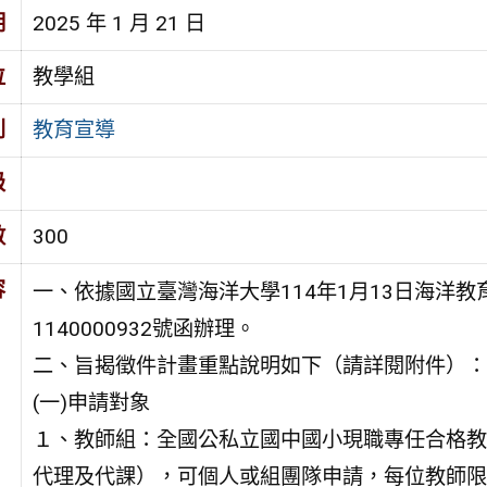
期
2025 年 1 月 21 日
位
教學組
別
教育宣導
級
數
300
容
一、依據國立臺灣海洋大學114年1月13日海洋教
1140000932號函辦理。
二、旨揭徵件計畫重點說明如下（請詳閱附件）：
(一)申請對象
１、教師組：全國公私立國中國小現職專任合格教
代理及代課），可個人或組團隊申請，每位教師限