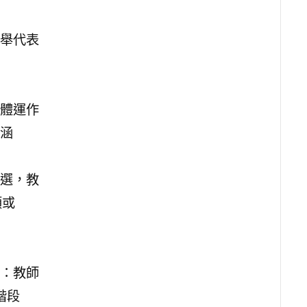
舉代表
體運作
涵
選，教
額或
：教師
階段