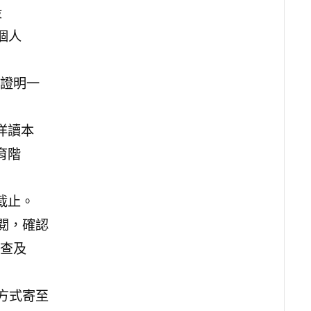
段
個人
證明一
洋讀本
育階
截止。
閱，確認
查及
方式寄至