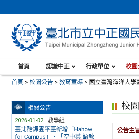
跳
至
主
要
內
容
區
首頁
認識中正
行政單位
校園
首頁
>
校園公告
>
教育宣導
>
國立臺灣海洋大學
校
相關公告
2026-01-02
教學組
臺北酷課雲平臺新增「Hahow
公告主
for Campus」、「空中英 語教