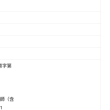
育字第
師（含
1