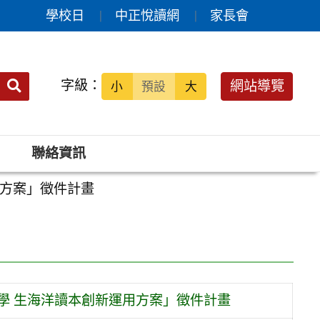
學校日
中正悅讀網
家長會
送出
字級：
網站導覽
小
預設
大
搜
尋：
聯絡資訊
用方案」徵件計畫
學 生海洋讀本創新運用方案」徵件計畫