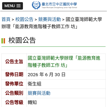
跳
MENU
至
主
首頁
>
校園公告
>
競賽與活動
>
國立臺灣師範大學
要
辦理「能源教育進階種子教師工作 坊」
內
容
校園公告
區
國立臺灣師範大學辦理「能源教育進
公告主旨
階種子教師工作 坊」
發佈日期
2026 年 6 月 30 日
發佈單位
衛生組
公告類別
競賽與活動
公告等級
轉知