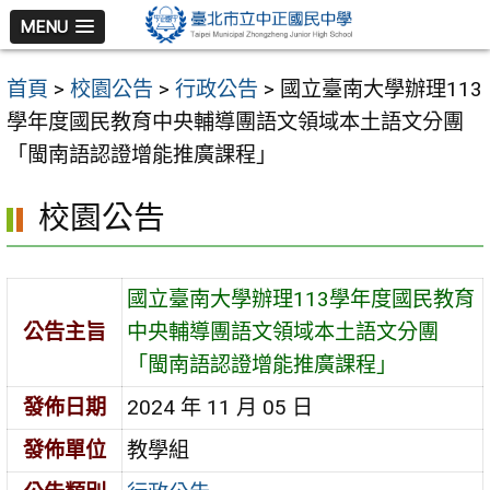
跳
MENU
至
主
首頁
>
校園公告
>
行政公告
>
國立臺南大學辦理113
要
學年度國民教育中央輔導團語文領域本土語文分團
內
「閩南語認證增能推廣課程」
容
區
校園公告
國立臺南大學辦理113學年度國民教育
公告主旨
中央輔導團語文領域本土語文分團
「閩南語認證增能推廣課程」
發佈日期
2024 年 11 月 05 日
發佈單位
教學組