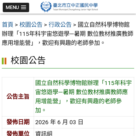
跳
MENU
至
主
首頁
>
校園公告
>
行政公告
>
國立自然科學博物館
要
辦理「115年科宇宙悠遊學—暑期 數位教材推廣教師
內
應用增能營」，歡迎有興趣的老師參加。
容
區
校園公告
國立自然科學博物館辦理「115年科宇
宙悠遊學—暑期 數位教材推廣教師應
公告主旨
用增能營」，歡迎有興趣的老師參
加。
發佈日期
2026 年 6 月 03 日
發佈單位
資訊組