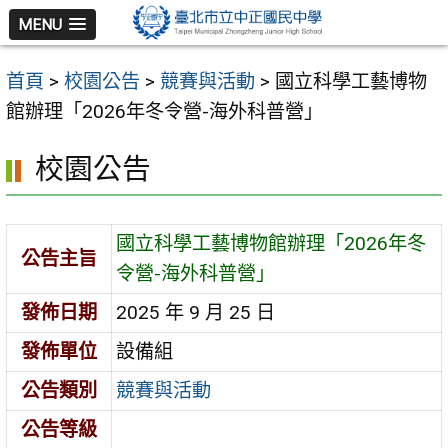
跳
MENU
至
主
首頁
>
校園公告
>
競賽與活動
>
國立科學工藝博物
要
館辦理「2026年冬令營-海外科普營」
內
容
校園公告
區
國立科學工藝博物館辦理「2026年冬
公告主旨
令營-海外科普營」
發佈日期
2025 年 9 月 25 日
發佈單位
設備組
公告類別
競賽與活動
公告等級