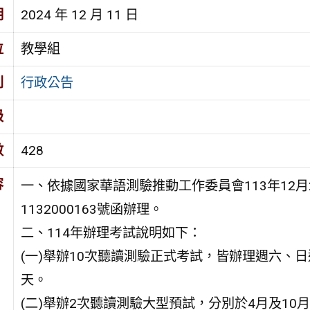
期
2024 年 12 月 11 日
位
教學組
別
行政公告
級
數
428
容
一、依據國家華語測驗推動工作委員會113年12月
1132000163號函辦理。
二、114年辦理考試說明如下：
(一)舉辦10次聽讀測驗正式考試，皆辦理週六、日
天。
(二)舉辦2次聽讀測驗大型預試，分別於4月及10