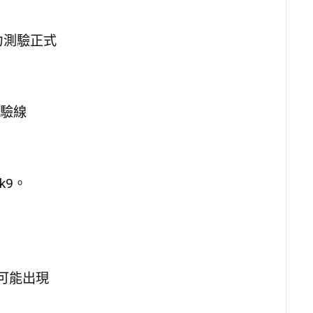
力測驗正式
驗線
pk9。
可能出現