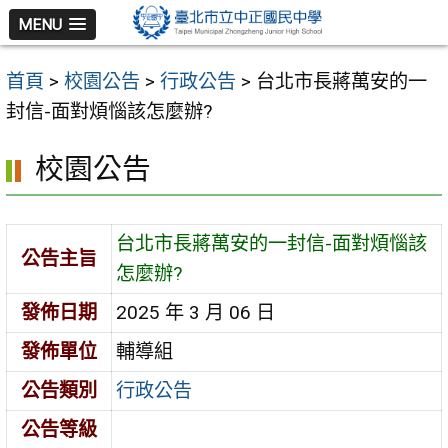
跳
MENU
至
主
首頁
>
校園公告
>
行政公告
>
台北市長蔣萬安的一
要
封信-面對煩惱該怎麼辦?
內
容
校園公告
區
台北市長蔣萬安的一封信-面對煩惱該
公告主旨
怎麼辦?
發佈日期
2025 年 3 月 06 日
發佈單位
輔導組
公告類別
行政公告
公告等級