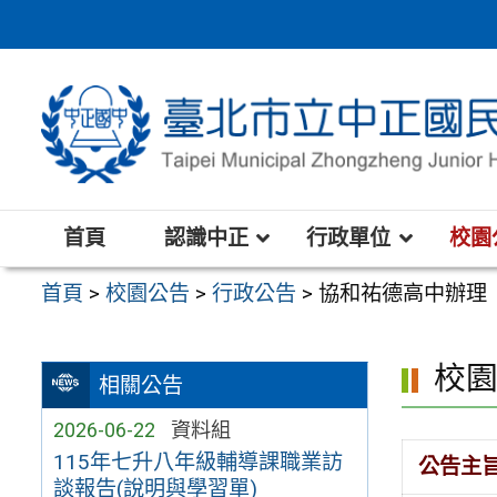
跳
至
主
要
內
容
區
首頁
認識中正
行政單位
校園
首頁
>
校園公告
>
行政公告
>
協和祐德高中辦理
校
相關公告
2026-06-22
資料組
115年七升八年級輔導課職業訪
公告主
談報告(說明與學習單)