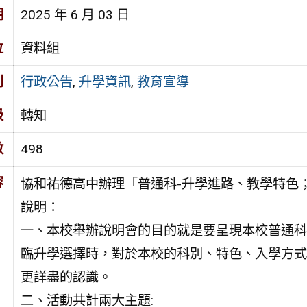
期
2025 年 6 月 03 日
位
資料組
別
行政公告
,
升學資訊
,
教育宣導
級
轉知
數
498
容
協和祐德高中辦理「普通科-升學進路、教學特色；
說明：
一、本校舉辦說明會的目的就是要呈現本校普通科
臨升學選擇時，對於本校的科別、特色、入學方式
更詳盡的認識。
二、活動共計兩大主題: