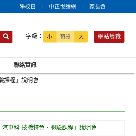
學校日
中正悅讀網
家長會
送出
字級：
網站導覽
小
預設
大
搜
尋：
聯絡資訊
驗課程」說明會
；汽車科-技職特色、體驗課程」說明會