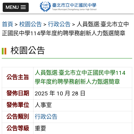
跳
MENU
至
主
首頁
>
校園公告
>
行政公告
>
人員甄選:臺北市立中
要
正國民中學114學年度約聘學務創新人力甄選簡章
內
容
校園公告
區
人員甄選:臺北市立中正國民中學114
公告主旨
學年度約聘學務創新人力甄選簡章
發佈日期
2025 年 10 月 28 日
發佈單位
人事室
公告類別
行政公告
公告等級
重要