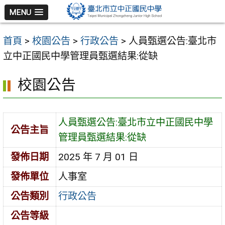
跳
MENU
至
主
首頁
>
校園公告
>
行政公告
>
人員甄選公告:臺北市
要
立中正國民中學管理員甄選結果:從缺
內
容
校園公告
區
人員甄選公告:臺北市立中正國民中學
公告主旨
管理員甄選結果:從缺
發佈日期
2025 年 7 月 01 日
發佈單位
人事室
公告類別
行政公告
公告等級