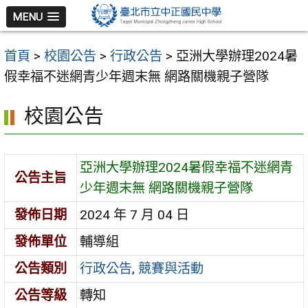
跳
MENU
至
主
首頁
>
校園公告
>
行政公告
>
亞洲大學辦理2024暑
要
假幸福不迷網青少年週末無 網路關機親子營隊
內
容
校園公告
區
亞洲大學辦理2024暑假幸福不迷網青
公告主旨
少年週末無 網路關機親子營隊
發佈日期
2024 年 7 月 04 日
發佈單位
輔導組
公告類別
行政公告
,
競賽與活動
公告等級
轉知