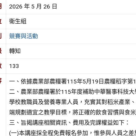
期
2026 年 5 月 26 日
位
衛生組
別
競賽與活動
級
轉知
數
133
容
一、依據農業部農糧署115年5月19日農糧稻字第11
二、農業部農糧署於115年度補助中華醫事科技
學校教職員及營養專業人員，充實其對稻米產業、
端規劃適宜之教學目標，將正確的飲食習慣與食米
三、旨揭講座相關資訊、費用及完課權益如下：
(一)本講座採全程免費報名參加，惟參與人員之