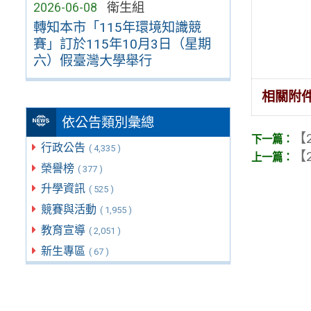
2026-06-08
衛生組
轉知本市「115年環境知識競
賽」訂於115年10月3日（星期
六）假臺灣大學舉行
相關附
依公告類別彙總
【2
行政公告
( 4,335 )
【2
榮譽榜
( 377 )
升學資訊
( 525 )
競賽與活動
( 1,955 )
教育宣導
( 2,051 )
新生專區
( 67 )