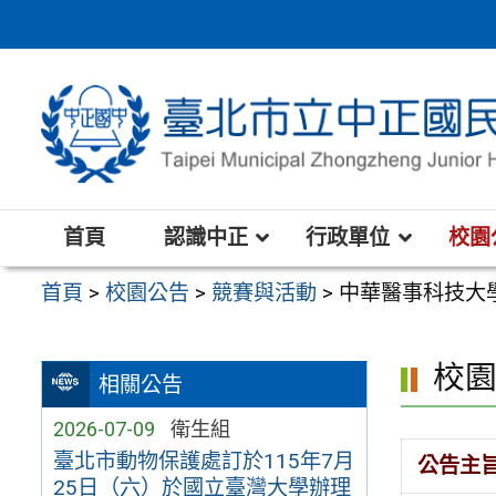
跳
至
主
要
內
容
區
首頁
認識中正
行政單位
校園
首頁
>
校園公告
>
競賽與活動
>
中華醫事科技大學
校
相關公告
2026-07-09
衛生組
臺北市動物保護處訂於115年7月
公告主
25日（六）於國立臺灣大學辦理