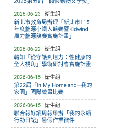
2026第五屆「關懷動物文學獎」
2026-06-23
衛生組
新北市教育局辦理「新北市115
年度能源小鐵人競賽暨Kidwind
風力能源競賽實施計畫」
2026-06-22
衛生組
轉知「從守護到培力：性健康的
全人視角」學術研討會實施計畫
2026-06-15
衛生組
第22屆「In My Homeland—我的
家園」國際繪畫比賽
2026-06-15
衛生組
聯合報好讀周報舉辦「我的永續
行動日記」暑假作業徵件