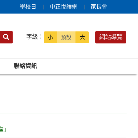
學校日
中正悅讀網
家長會
送出
字級：
網站導覽
小
預設
大
搜
尋：
聯絡資訊
座」