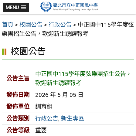
跳
MENU
至
主
首頁
>
校園公告
>
行政公告
>
中正國中115學年度弦
要
樂團招生公告，歡迎新生踴躍報考
內
容
校園公告
區
中正國中115學年度弦樂團招生公告，
公告主旨
歡迎新生踴躍報考
發佈日期
2026 年 6 月 05 日
發佈單位
訓育組
公告類別
行政公告
,
新生專區
公告等級
重要