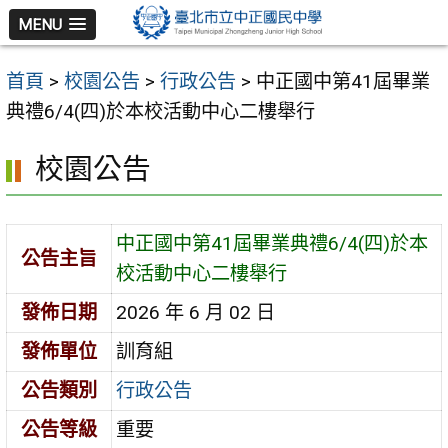
跳
MENU
至
主
首頁
>
校園公告
>
行政公告
>
中正國中第41屆畢業
要
典禮6/4(四)於本校活動中心二樓舉行
內
容
校園公告
區
中正國中第41屆畢業典禮6/4(四)於本
公告主旨
校活動中心二樓舉行
發佈日期
2026 年 6 月 02 日
發佈單位
訓育組
公告類別
行政公告
公告等級
重要