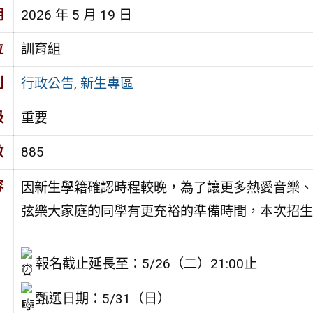
期
2026 年 5 月 19 日
位
訓育組
別
行政公告
,
新生專區
級
重要
數
885
容
因新生學籍確認時程較晚，為了讓更多熱愛音樂、
弦樂大家庭的同學有更充裕的準備時間，本次招生
報名截止延長至：5/26（二）21:00止
甄選日期：5/31（日）