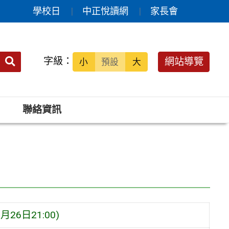
學校日
中正悅讀網
家長會
送出
字級：
網站導覽
小
預設
大
搜
尋：
聯絡資訊
6日21:00)