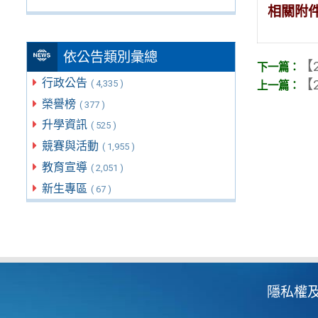
相關附
依公告類別彙總
【2
行政公告
【2
( 4,335 )
榮譽榜
( 377 )
升學資訊
( 525 )
競賽與活動
( 1,955 )
教育宣導
( 2,051 )
新生專區
( 67 )
隱私權