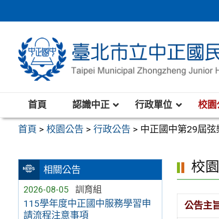
跳
至
主
要
內
容
區
首頁
認識中正
行政單位
校園
首頁
>
校園公告
>
行政公告
>
中正國中第29屆弦樂
校
相關公告
2026-08-05
訓育組
115學年度中正國中服務學習申
公告主
請流程注意事項