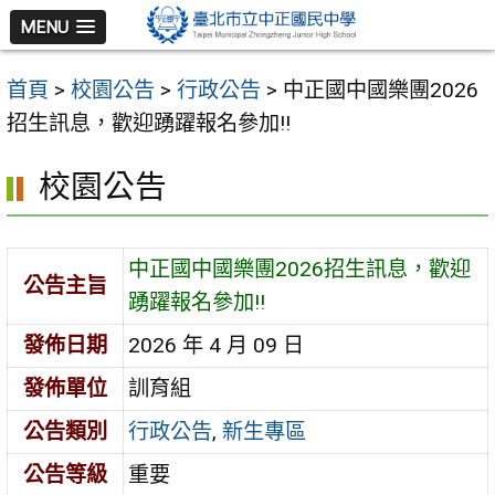
跳
MENU
至
主
首頁
>
校園公告
>
行政公告
>
中正國中國樂團2026
要
招生訊息，歡迎踴躍報名參加!!
內
容
校園公告
區
中正國中國樂團2026招生訊息，歡迎
公告主旨
踴躍報名參加!!
發佈日期
2026 年 4 月 09 日
發佈單位
訓育組
公告類別
行政公告
,
新生專區
公告等級
重要