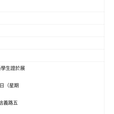
憑學生證於展
3日（星期
信義路五