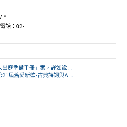
w/。
話：02-
庭準備手冊」案，詳如說 ...
屆舊愛新歡-古典詩詞與A ...