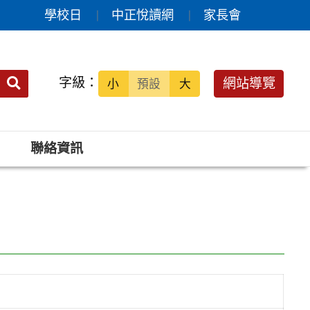
學校日
中正悅讀網
家長會
送出
字級：
網站導覽
小
預設
大
搜
尋：
聯絡資訊