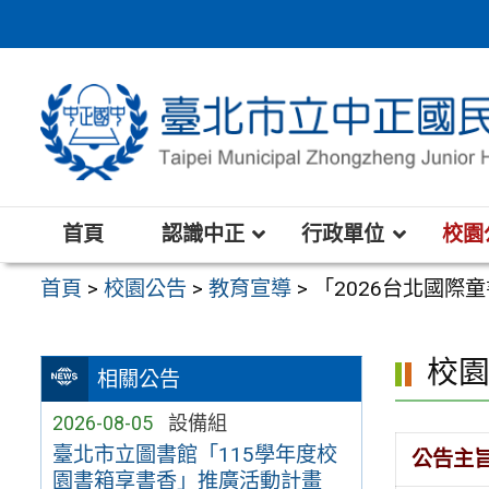
跳
至
主
要
內
容
區
首頁
認識中正
行政單位
校園
首頁
>
校園公告
>
教育宣導
>
「2026台北國際
校
相關公告
2026-08-05
設備組
臺北市立圖書館「115學年度校
公告主
園書箱享書香」推廣活動計畫