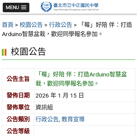
跳
MENU
至
主
首頁
>
校園公告
>
行政公告
>
「莓」好陪 伴：打造
要
Arduino智慧盆栽，歡迎同學報名參加。
內
容
校園公告
區
「莓」好陪 伴：打造Arduino智慧盆
公告主旨
栽，歡迎同學報名參加。
發佈日期
2026 年 1 月 15 日
發佈單位
資訊組
公告類別
行政公告
,
教育宣導
公告等級