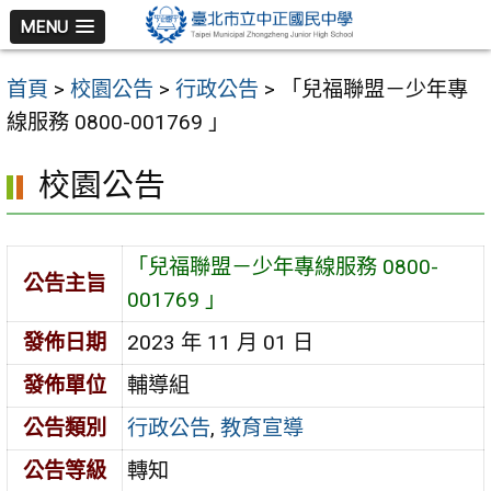
跳
MENU
至
主
首頁
>
校園公告
>
行政公告
>
「兒福聯盟－少年專
要
線服務 0800-001769 」
內
容
校園公告
區
「兒福聯盟－少年專線服務 0800-
公告主旨
001769 」
發佈日期
2023 年 11 月 01 日
發佈單位
輔導組
公告類別
行政公告
,
教育宣導
公告等級
轉知